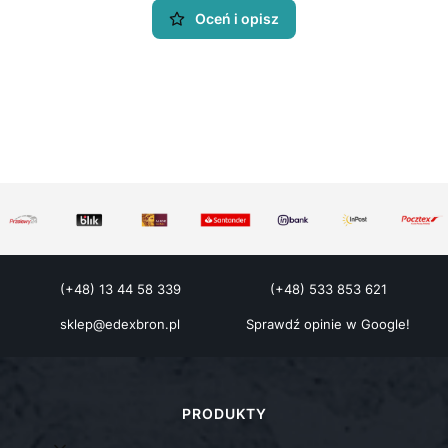
Oceń i opisz
(+48) 13 44 58 339
(+48) 533 853 621
sklep@edexbron.pl
Sprawdź opinie w Google!
Linki w stopce
PRODUKTY